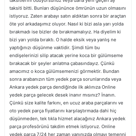
taksitlerini ödüyorsunuz veya daha yeni geçen ay
taksiti bitti. Bunları düşününce ömrünün uzun olmasını
istiyoruz. Zaten arabayı satın aldıktan sonra bir araçtan
öte yol arkadaşımız oluyor. Nasıl ki bizi asla yarı yolda
bırakmadı ise bizler de bırakmamalıyız. Ha diyelim ki
bizi yarı yolda bıraktı. O halde eksik veya yanlış ne
yaptığınızı düşünme vaktidir. Şimdi tüm bu
endişelerinizi silip atacak yerine koca bir gülümseme
bırakacak bir şeyler anlatma çabasındayız. Çünkü
amacımız o koca gülümsemenizi görmektir. Bundan
sonra arabanızın tüm yedek parça sorunlarında veya
Ankara yedek parça dendiğinde ilk aklınıza Online
yedek parça gelecek desek inanır mısınız? İnanın.
Çünkü size kalite farkını, en ucuz araba parçalarını ve
oto yedek parça fiyatlarını karşılaştırmada dahi hiç
düşünmeden, tek tıkla hizmet alacağınız Ankara yedek
parça profesörünü takdim etmek istiyoruz. Online
yedek parça 7/24 her zaman yanınızda olmayı temenni