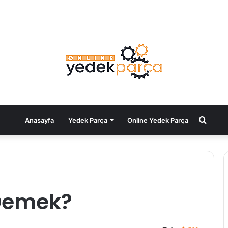
Aram
Anasayfa
Yedek Parça
Online Yedek Parça
yap
...
Demek?