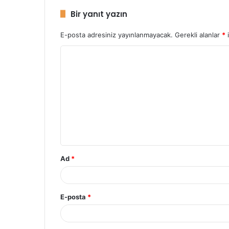
Bir yanıt yazın
E-posta adresiniz yayınlanmayacak.
Gerekli alanlar
*
i
Y
o
r
u
m
*
Ad
*
E-posta
*