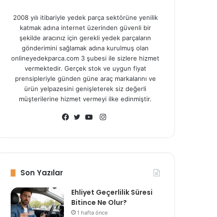
2008 yılı itibariyle yedek parça sektörüne yenilik
katmak adına internet üzerinden güvenli bir
şekilde aracınız için gerekli yedek parçaların
gönderimini sağlamak adına kurulmuş olan
onlineyedekparca.com 3 şubesi ile sizlere hizmet
vermektedir. Gerçek stok ve uygun fiyat
prensipleriyle günden güne araç markalarını ve
ürün yelpazesini genişleterek siz değerli
müşterilerine hizmet vermeyi ilke edinmiştir.
I
n
F
T
Y
s
a
w
o
t
c
i
u
a
e
t
T
Son Yazılar
g
b
t
u
r
o
e
b
Ehliyet Geçerlilik Süresi
a
o
r
e
Bitince Ne Olur?
m
k
1 hafta önce