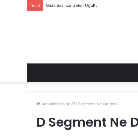
Gaza Basınca Gelen Uğultu Sesi Neden Olur?
Trend
Anasayfa
/
blog
/
D Segment Ne Demek?
D Segment Ne 