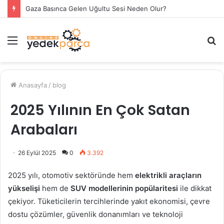
Gaza Basınca Gelen Uğultu Sesi Neden Olur?
Menü
A
y
...
Anasayfa
/
blog
2025 Yılının En Çok Satan
Arabaları
26 Eylül 2025
0
3.392
2025 yılı, otomotiv sektöründe hem
elektrikli araçların
yükselişi
hem de
SUV modellerinin popülaritesi
ile dikkat
çekiyor. Tüketicilerin tercihlerinde yakıt ekonomisi, çevre
dostu çözümler, güvenlik donanımları ve teknoloji