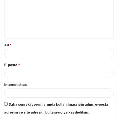
r
u
m
*
Ad
*
E-posta
*
İnternet sitesi
Daha sonraki yorumlarımda kullanılması için adım, e-posta
adresim ve site adresim bu tarayıcıya kaydedilsin.