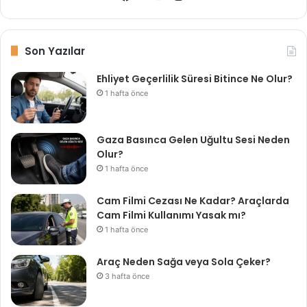
n
F
T
Y
s
a
w
o
t
c
i
u
Son Yazılar
a
e
t
T
Ehliyet Geçerlilik Süresi Bitince Ne Olur?
g
b
t
u
1 hafta önce
r
o
e
b
a
o
r
e
m
k
Gaza Basınca Gelen Uğultu Sesi Neden
Olur?
1 hafta önce
Cam Filmi Cezası Ne Kadar? Araçlarda
Cam Filmi Kullanımı Yasak mı?
1 hafta önce
Araç Neden Sağa veya Sola Çeker?
3 hafta önce