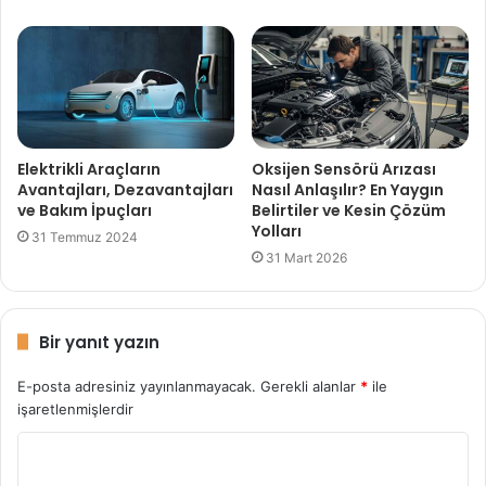
Elektrikli Araçların
Oksijen Sensörü Arızası
Avantajları, Dezavantajları
Nasıl Anlaşılır? En Yaygın
ve Bakım İpuçları
Belirtiler ve Kesin Çözüm
Yolları
31 Temmuz 2024
31 Mart 2026
Bir yanıt yazın
E-posta adresiniz yayınlanmayacak.
Gerekli alanlar
*
ile
işaretlenmişlerdir
Y
o