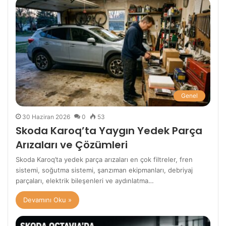
Genel
30 Haziran 2026
0
53
Skoda Karoq’ta Yaygın Yedek Parça
Arızaları ve Çözümleri
Skoda Karoq’ta yedek parça arızaları en çok filtreler, fren
sistemi, soğutma sistemi, şanzıman ekipmanları, debriyaj
parçaları, elektrik bileşenleri ve aydınlatma…
Devamını Oku »