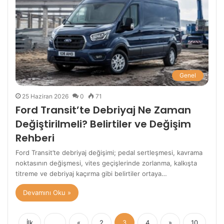
Genel
25 Haziran 2026
0
71
Ford Transit’te Debriyaj Ne Zaman
Değiştirilmeli? Belirtiler ve Değişim
Rehberi
Ford Transit’te debriyaj değişimi; pedal sertleşmesi, kavrama
noktasının değişmesi, vites geçişlerinde zorlanma, kalkışta
titreme ve debriyaj kaçırma gibi belirtiler ortaya…
Devamını Oku »
İlk
...
«
2
3
4
»
10