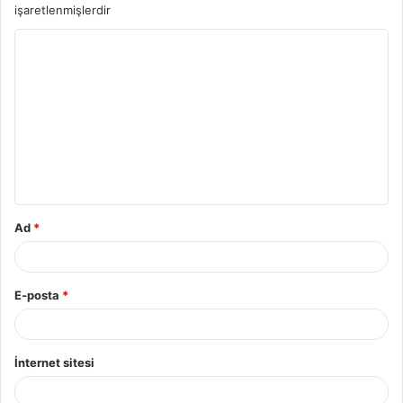
işaretlenmişlerdir
Y
o
r
u
m
*
Ad
*
E-posta
*
İnternet sitesi