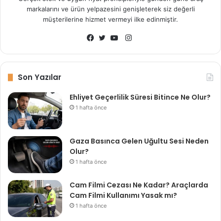
markalarını ve ürün yelpazesini genişleterek siz değerli
müşterilerine hizmet vermeyi ilke edinmiştir.
I
n
F
T
Y
s
a
w
o
t
c
i
u
Son Yazılar
a
e
t
T
Ehliyet Geçerlilik Süresi Bitince Ne Olur?
g
b
t
u
1 hafta önce
r
o
e
b
a
o
r
e
m
k
Gaza Basınca Gelen Uğultu Sesi Neden
Olur?
1 hafta önce
Cam Filmi Cezası Ne Kadar? Araçlarda
Cam Filmi Kullanımı Yasak mı?
1 hafta önce