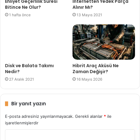
Ehliyet Geçerlilik Süresi
İnternetten Yedek Parça
Bitince Ne Olur?
Alınır Mı?
1 hafta önce
13 Mayıs 2021
Disk ve Balata Takımı
Hibrit Araç Aküsü Ne
Nedir?
Zaman Değişir?
27 Aralık 2021
16 Mayıs 2026
Bir yanıt yazın
E-posta adresiniz yayınlanmayacak.
Gerekli alanlar
*
ile
işaretlenmişlerdir
Y