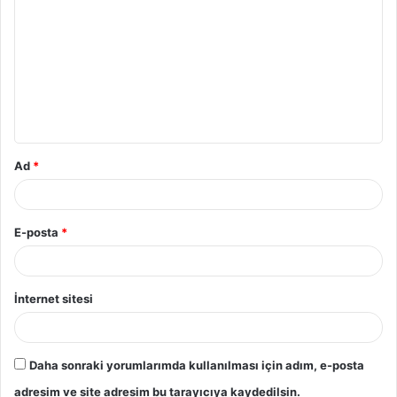
o
r
u
m
*
Ad
*
E-posta
*
İnternet sitesi
Daha sonraki yorumlarımda kullanılması için adım, e-posta
adresim ve site adresim bu tarayıcıya kaydedilsin.