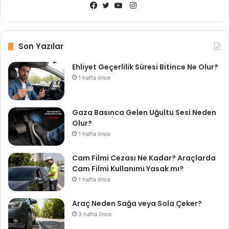
I
n
F
T
Y
s
a
w
o
t
c
i
u
Son Yazılar
a
e
t
T
Ehliyet Geçerlilik Süresi Bitince Ne Olur?
g
b
t
u
1 hafta önce
r
o
e
b
a
o
r
e
m
k
Gaza Basınca Gelen Uğultu Sesi Neden
Olur?
1 hafta önce
Cam Filmi Cezası Ne Kadar? Araçlarda
Cam Filmi Kullanımı Yasak mı?
1 hafta önce
Araç Neden Sağa veya Sola Çeker?
3 hafta önce