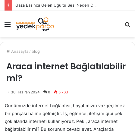
Gaza Basınca Gelen Uğultu Sesi Neden Olur?
Menü
A
y
...
Anasayfa
/
blog
Araca İnternet Bağlatılabilir
mi?
30 Haziran 2024
0
5.763
Günümüzde internet bağlantısı, hayatımızın vazgeçilmez
bir parçası haline gelmiştir. İş, eğlence, iletişim gibi pek
çok alanda interneti kullanıyoruz. Peki, araca internet
bağlatılabilir mi? Bu sorunun cevabı evet. Araçlarda