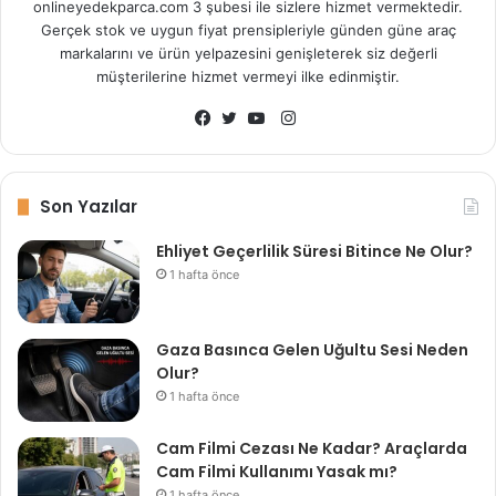
onlineyedekparca.com 3 şubesi ile sizlere hizmet vermektedir.
Gerçek stok ve uygun fiyat prensipleriyle günden güne araç
markalarını ve ürün yelpazesini genişleterek siz değerli
müşterilerine hizmet vermeyi ilke edinmiştir.
I
n
F
T
Y
s
a
w
o
t
c
i
u
Son Yazılar
a
e
t
T
Ehliyet Geçerlilik Süresi Bitince Ne Olur?
g
b
t
u
1 hafta önce
r
o
e
b
a
o
r
e
m
k
Gaza Basınca Gelen Uğultu Sesi Neden
Olur?
1 hafta önce
Cam Filmi Cezası Ne Kadar? Araçlarda
Cam Filmi Kullanımı Yasak mı?
1 hafta önce