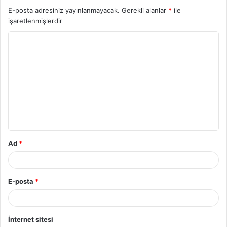
E-posta adresiniz yayınlanmayacak.
Gerekli alanlar
*
ile
işaretlenmişlerdir
Y
o
r
u
m
*
Ad
*
E-posta
*
İnternet sitesi