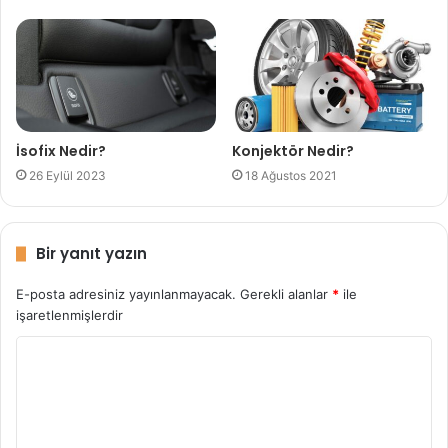
İsofix Nedir?
Konjektör Nedir?
26 Eylül 2023
18 Ağustos 2021
Bir yanıt yazın
E-posta adresiniz yayınlanmayacak.
Gerekli alanlar
*
ile
işaretlenmişlerdir
Y
o
r
u