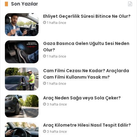
t
c
i
u
Son Yazılar
a
e
t
T
Ehliyet Geçerlilik Süresi Bitince Ne Olur?
g
b
t
u
1 hafta önce
r
o
e
b
a
o
r
e
m
k
Gaza Basınca Gelen Uğultu Sesi Neden
Olur?
1 hafta önce
Cam Filmi Cezası Ne Kadar? Araçlarda
Cam Filmi Kullanımı Yasak mı?
1 hafta önce
Araç Neden Sağa veya Sola Çeker?
3 hafta önce
Araç Kilometre Hilesi Nasıl Tespit Edilir?
3 hafta önce