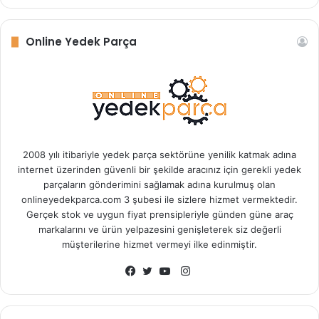
Online Yedek Parça
2008 yılı itibariyle yedek parça sektörüne yenilik katmak adına
internet üzerinden güvenli bir şekilde aracınız için gerekli yedek
parçaların gönderimini sağlamak adına kurulmuş olan
onlineyedekparca.com 3 şubesi ile sizlere hizmet vermektedir.
Gerçek stok ve uygun fiyat prensipleriyle günden güne araç
markalarını ve ürün yelpazesini genişleterek siz değerli
müşterilerine hizmet vermeyi ilke edinmiştir.
I
n
F
T
Y
s
a
w
o