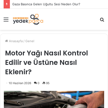
Gaza Basınca Gelen Uğultu Sesi Neden Olur?
Menü
A
y
...
Anasayfa
/
Genel
Motor Yağı Nasıl Kontrol
Edilir ve Üstüne Nasıl
Eklenir?
10 Haziran 2026
0
95